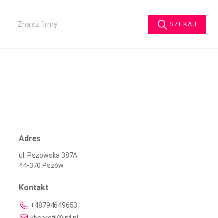
SZUKAJ
Adres
ul. Pszowska 387A
44-370 Pszów
Kontakt
+48794649653
kbsprofil@int.pl