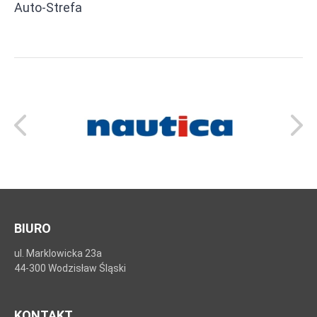
Auto‑Strefa
BIURO
ul. Marklowicka 23a
44-300 Wodzisław Śląski
KONTAKT