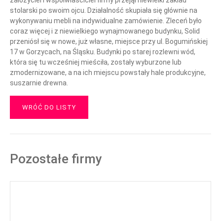
założyciel i współwłaściciel firmy przejął niewielki zakład
stolarski po swoim ojcu. Działalność skupiała się głównie na
wykonywaniu mebli na indywidualne zamówienie. Zleceń było
coraz więcej i z niewielkiego wynajmowanego budynku, Solid
przeniósł się w nowe, już własne, miejsce przy ul. Bogumińskiej
17 w Gorzycach, na Śląsku. Budynki po starej rozlewni wód,
która się tu wcześniej mieściła, zostały wyburzone lub
zmodernizowane, a na ich miejscu powstały hale produkcyjne,
suszarnie drewna.
WRÓĆ DO LISTY
Pozostałe firmy