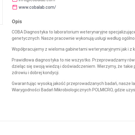
www.cobalab.com/
Opis
COBA Diagnostyka to laboratorium weterynaryjne specjalizujące
genetycznych. Nasze pracownie wykonują usługi według ogóln
Współpracujemy z wieloma gabinetami weterynaryjnymi jak i z kl
Prawidłowa diagnostyka to nie wszystko. Przeprowadzamy równ
dzieląc się swoją wiedzą i doświadczeniem. Wierzymy, że takie 
zdrowiu i dobrej kondycji.
Gwarantując wysoką jakość przeprowadzanych badań, nasze lab
Wiarygodności Badań Mikrobiologicznych POLMICRO, gdzie uzysk