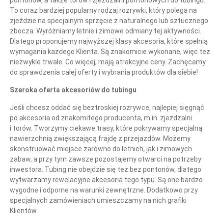
pontonów, a także torów i zjeżdżalni pontonowych do tubingu.
To coraz bardziej popularny rodzaj rozrywki, który polega na
zjeździe na specjalnym sprzęcie z naturalnego lub sztucznego
zbocza. Wyróżniamy letnie i zimowe odmiany tej aktywności.
Dlatego proponujemy najwyższej klasy akcesoria, które spełnią
wymagania każdego Klienta. Są znakomicie wykonane, więc też
niezwykle trwałe. Co więcej, mają atrakcyjne ceny. Zachęcamy
do sprawdzenia całej oferty i wybrania produktów dla siebie!
Szeroka oferta akcesoriów do tubingu
Jeśli chcesz oddać się beztroskiej rozrywce, najlepiej sięgnąć
po akcesoria od znakomitego producenta, m.in. zjeżdżalni
i torów. Tworzymy ciekawe trasy, które pokrywamy specjalną
nawierzchnią zwiększającą frajdę z przejazdów. Możemy
skonstruować miejsce zarówno do letnich, jak i zimowych
zabaw, a przy tym zawsze pozostajemy otwarci na potrzeby
inwestora. Tubing nie obejdzie się też bez pontonów, dlatego
wytwarzamy rewelacyjne akcesoria tego typu. Są one bardzo
wygodne i odporne na warunki zewnętrzne. Dodatkowo przy
specjalnych zamówieniach umieszczamy na nich grafiki
Klientów.