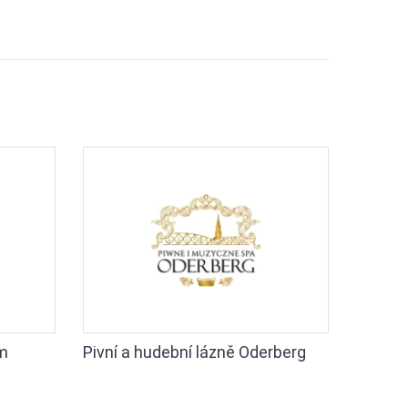
m
Pivní a hudební lázně Oderberg