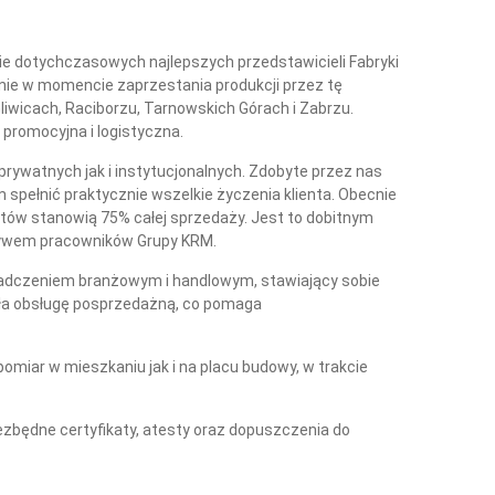
ie dotychczasowych najlepszych przedstawicieli Fabryki
nie w momencie zaprzestania produkcji przez tę
liwicach, Raciborzu, Tarnowskich Górach i Zabrzu.
 promocyjna i logistyczna.
rywatnych jak i instytucjonalnych. Zdobyte przez nas
 spełnić praktycznie wszelkie życzenia klienta. Obecnie
tów stanowią 75% całej sprzedaży. Jest to dobitnym
tywem pracowników Grupy KRM.
iadczeniem branżowym i handlowym, stawiający sobie
ała obsługę posprzedażną, co pomaga
miar w mieszkaniu jak i na placu budowy, w trakcie
iezbędne certyfikaty, atesty oraz dopuszczenia do