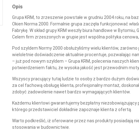
Opis
Grupa KRM, to zrzeszenie powstałe w grudniu 2004 roku, na baz
Okien Norma 2000. Formalnie grupa zaczęła funkcjonować właś
Fabrykę. W skład grupy KRM weszły biura handlowe w Bytomiu, G
Celem firm zrzeszonych w grupie jest wspólna polityka cenowa,
Pod szyldem Normy 2000 obsłużyliśmy wielu klientów, zarówno p
wieloletnie doświadczenie aktualnie procentuje, pozwalając nam
– już pod nowym szyldem – Grupa KRM, polecenia naszych klien
potwierdzeniem faktu, że wysoka jakość jest przewodnim mo
Wszyscy pracujący tutaj ludzie to osoby z bardzo dużym dośw
za cel fachową obsługę klienta, profesjonalny montaż, doskon
zdobyć zadowolenie nawet bardzo wymagających klientów.
Każdemu klientowi gwarantujemy bezpłatny niezobowiązujący po
którego przedstawiciel dokładnie zapoznaje klienta z ofertą.
Warto podkreślić, iż oferowane przez nas produkty posiadają n
stosowania w budownictwie.