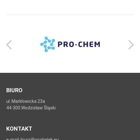
BIURO
ul. Marklowicka 23a
44-300 Wodzisław Śląski
KONTAKT
e-mail: biuro@wrobelek.eu